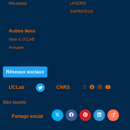
Mécanique
LASERIX
SUPRATECH
Autres liens
Venir à IJCLAB
Annuaire
Réseaux sociaux
IJCLab
CNRS
Mes tweets
Partage social