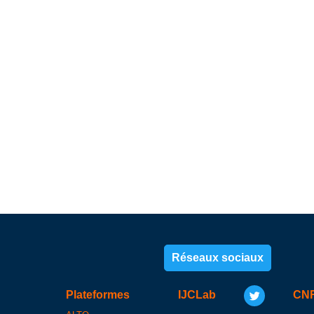
Réseaux sociaux
Plateformes
IJCLab
CN