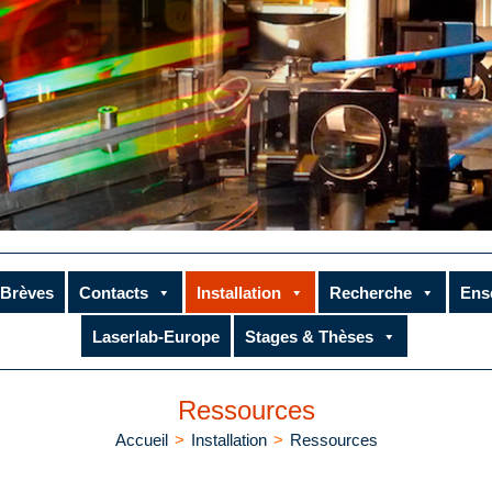
Brèves
Contacts
Installation
Recherche
Ens
Laserlab-Europe
Stages & Thèses
Ressources
Accueil
>
Installation
>
Ressources