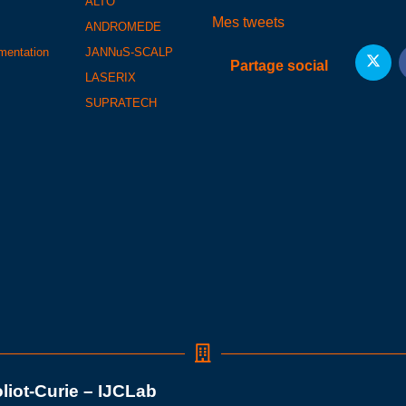
ALTO
Mes tweets
ANDROMEDE
umentation
JANNuS-SCALP
Partage social
LASERIX
SUPRATECH
oliot-Curie – IJCLab